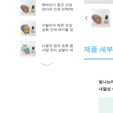
해바라기 둥근 모양
만다라 인쇄 반짝/매
트 OE...
이탈리아 레몬 모양
승화 인쇄 테이블 장
식...
사용자 정의 표류 병
제품 세
사탕 전자 삼발이 세
라믹 ...
문자열 주방 Cu와
내열성 세라믹 삼발
이 ...
빛나는/
코르크 백 맞춤형
내열성 
PA가있는 핫 판매
세라믹 삼발이 ...
승화 공백 자동차 컵
컵 받침 손가락 번