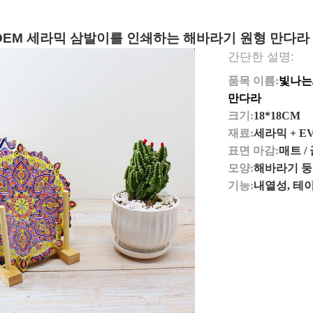
OEM 세라믹 삼발이를 인쇄하는 해바라기 원형 만다라
간단한 설명:
품목 이름:
빛나는
만다라
크기:
18*18CM
재료:
세라믹 + E
표면 마감:
매트 /
모양:
해바라기 둥
기능:
내열성, 테이