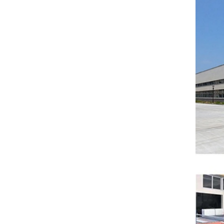
뜨거운 판매 세라믹
컵 받침 음료 둥근
모양의 드라이 ...
탁상 보호 Cera에
대한 뜨거운 판매 돌
컵 받침 ...
부족 터키 기하학적
패턴 흡수성 사각형
CE...
흡수성 세라믹 악마
의 눈 자동차 컵 받
침 2 팩 자동차 컵
받침
육각형 사각형 라운
드 승화 컵 받침 공
백 Whi...