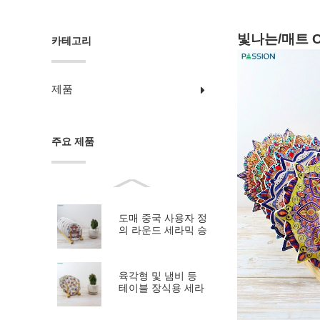
빛나는/매트 
카테고리
제품
주요 제품
도매 중국 사용자 정
의 라운드 세라믹 승
화 트라이 ...
육각형 및 냄비 등
테이블 장식용 세라
믹 삼발이