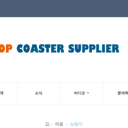
소개
소식
비디오
문의
집
제품
삼발이